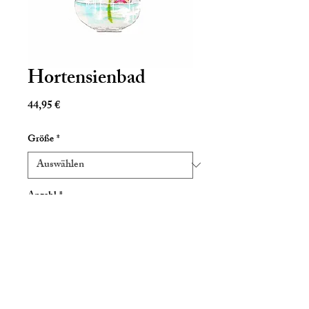
Hortensienbad
Preis
44,95 €
Größe
*
Anzahl
*
In den Warenkorb