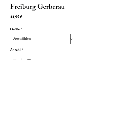
Freiburg Gerberau
Preis
44,95 €
Größe
*
Anzahl
*
In den Warenkorb
Malerische Gasse neben dem
Gewerbekanal mit dem Krokodil
"Lulu"