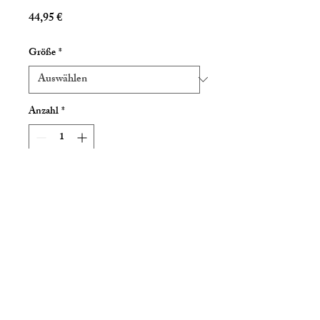
Preis
44,95 €
Größe
*
Anzahl
*
In den Warenkorb
in kleines Hexenhäusle in den Reben
vom Kaiserstuhl
Impressum
Datenschutz
AGB