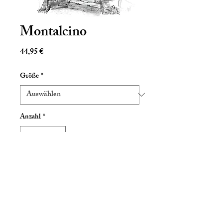
Montalcino
Preis
44,95 €
Größe
*
Anzahl
*
In den Warenkorb
FineArtPrint