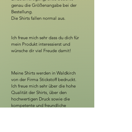
genau die Größenangabe bei der
Bestellung.
Die Shirts fallen normal aus.
Ich freue mich sehr dass du dich für
mein Produkt interessierst und
wünsche dir viel Freude damit!
Meine Shirts werden in Waldkirch
von der Firma Stickstoff bedruckt.
Ich freue mich sehr über die hohe
Qualität der Shirts, über den
hochwertigen Druck sowie die
kompetente und freundliche
Zusammenarbeit !
Die Versandkosten innerhalb von
Deutschland beträgt, 4,90 €,
innerhalb der EU 15,00 €.