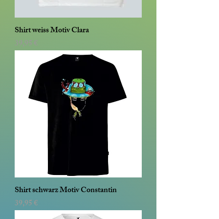
Shirt weiss Motiv Clara
Preis
39,95 €
Shirt schwarz Motiv Constantin
Preis
39,95 €