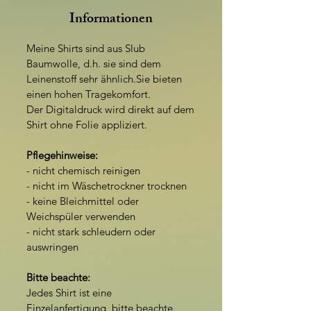
Informatione
n
Meine Shirts sind aus S
lub
Baumwolle, d.h. sie sind dem
Leinenstoff sehr ähnlich.Sie bieten
einen hohen Tragekomfort.
Der Digitaldruck wird direkt auf dem
Shirt ohne Folie appliziert.
Pflegehinweise:
- nicht chemisch reinigen
- nicht im Wäschetrockner trocknen
- keine Bleichmittel oder
Weichspüler verwenden
- nicht stark schleudern oder
auswringen
Bitte beachte:
Jedes Shirt ist eine
Einzelanfertigung, bitte beachte